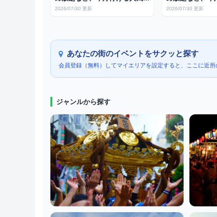
得イベントまとめ
得イベントまと
2026/07/30 更新
2026/07/30 更新
あなたの街のイベントをサクッと探す
会員登録（無料）してマイエリアを設定すると、ここに近所
ジャンルから探す
お祭り
盆踊