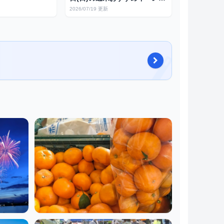
数・歴史豆知識か
25選（1都3県）夏休み突入ス
2026/07/19 更新
ートまで
ペシャル版！
詰め放題