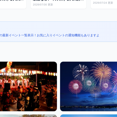
日程・打上げ
2026/07/24 更新
め
イベントまとめ
2026/07/30 更新
ら混雑回避ル
の最新イベント一覧表示！
お気に入りイベントの通知機能もありますよ
り
花火大会・