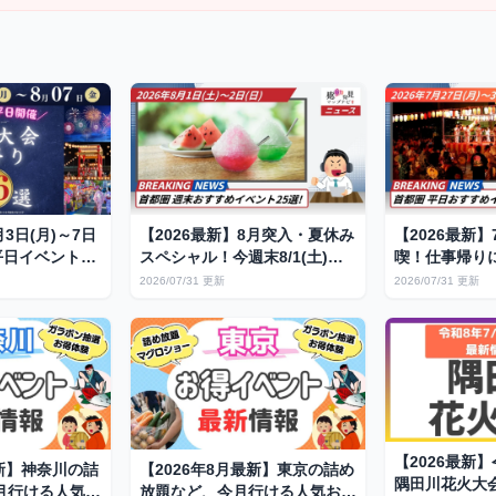
月3日(月)～7日
【2026最新】8月突入・夏休み
【2026最新
平日イベント16
スペシャル！今週末8/1(土)～
喫！仕事帰り
熱狂する夏祭り
8/2(日)のおすすめ夏祭り＆花
夏祭り＆花火1
2026/07/31 更新
2026/07/31 更新
火大会25選（1都3県）
【2026最新】
最新】神奈川の詰
【2026年8月最新】東京の詰め
隅田川花火大
月行ける人気お
放題など、今月行ける人気お得