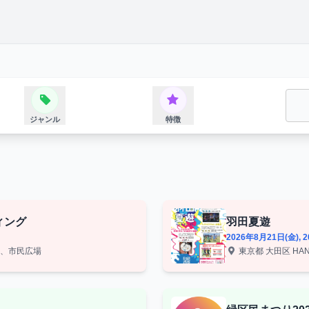
ジャンル
特徴
ィング
羽田夏遊
2026年8月21日(金), 
ル、市民広場
東京都 大田区 HANED