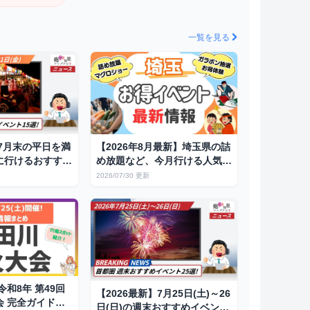
一覧を見る
】7月末の平日を満
【2026年8月最新】埼玉県の詰
に行けるおすすめ
め放題など、今月行ける人気お
5選
得イベントまとめ
2026/07/30 更新
令和8年 第49回
【2026最新】7月25日(土)～26
会 完全ガイド：
日(日)の週末おすすめイベント