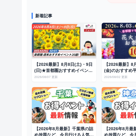
新着記事
【2026最新】8月8日(土)・9日
【2026最新】8
(日)★首都圏おすすめイベント
(金)のおすすめ
20選！激熱花火から伝統の夏
選！仕事帰りに
2026/08/07 更新
2026/08/02 更新
祭りまで徹底網羅
＆花火大会
【2026年8月最新】千葉県の詰
【2026年8月
め放題など、今月行ける人気お
め放題など、今