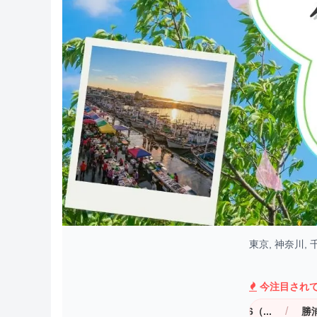
東京, 神奈川
今注目され
/
/
め...
横浜ナイトフラワーズ2026（...
勝浦朝市（水曜定