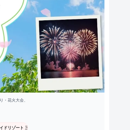
祭り・花火大会、
/
/
三日月花火
富士食品 工場直売のパン詰め...
横浜ナイトフラワー