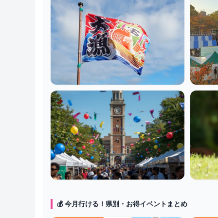
マグロ解体ショー
フー
学園祭
ペッ
💰 今月行ける！県別・お得イベントまとめ