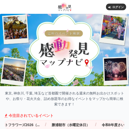
ログイン
東京都内をはじめ、神奈川、千葉、埼玉など首都圏のイベント
東京, 神奈川, 千葉, 埼玉など首都圏で開催される週末の無料お出かけスポット
や、お祭り・花火大会、詰め放題等のお得なイベントをマップから簡単に検
索できます！
今注目されているイベント
/
/
ラワーズ2026（...
勝浦朝市（水曜定休日）
令和8年度さいたま市花火