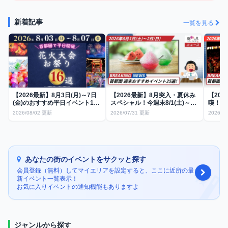
新着記事
一覧を見る
【2026最新】8月3日(月)～7日
【2026最新】8月突入・夏休み
【20
(金)のおすすめ平日イベント16
スペシャル！今週末8/1(土)～
喫！仕
選！仕事帰りに熱狂する夏祭り
8/2(日)のおすすめ夏祭り＆花火
夏祭り
2026/08/02 更新
2026/07/31 更新
2026/0
＆花火大会
大会25選（1都3県）
あなたの街のイベントをサクッと探す
会員登録（無料）してマイエリアを設定すると、ここに近所の最
新イベント一覧表示！
お気に入りイベントの通知機能もありますよ
ジャンルから探す