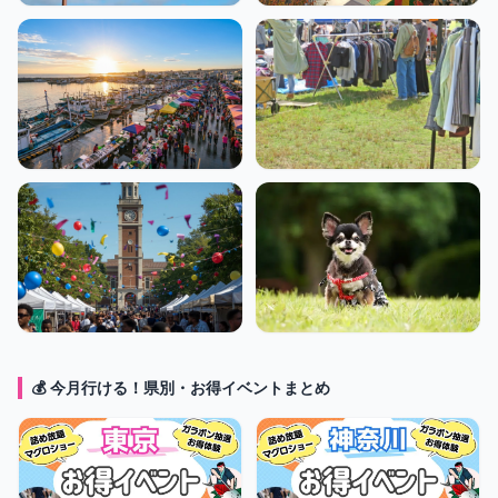
マグロ解体ショー
フードフェス
朝市・マルシェ
フリマ
学園祭
ペットも楽しめる
イベント
💰 今月行ける！県別・お得イベントまとめ