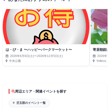
は・ぴ・ま 〜ハッピーパークマーケット〜
寄居朝顔
2026年6月6日(土)〜2026年12月5日(土)
2026年7
中央公園
Yottec
周辺エリア・関連イベントを探す
児玉郡のイベント一覧