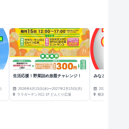
生活応援！野菜詰め放題チャレンジ！
みなとみらい熱気
)
2026年4月15日(水)〜2027年2月15日(月)
2026年4月19日(日)
ララガーデン川口 1F どんぐり広場
横浜ハンマーヘッド第3駐