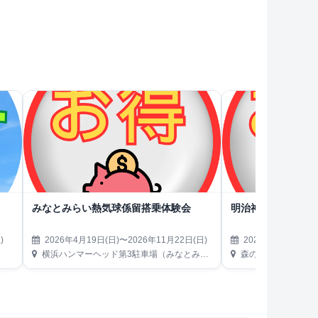
みなとみらい熱気球係留搭乗体験会
明治神宮外苑 森のビ
)
2026年4月19日(日)〜2026年11月22日(日)
2026年4月22日(水
横浜ハンマーヘッド第3駐車場（みなとみらい21地区）
森のビアガーデン（東京都新宿区霞ヶ丘