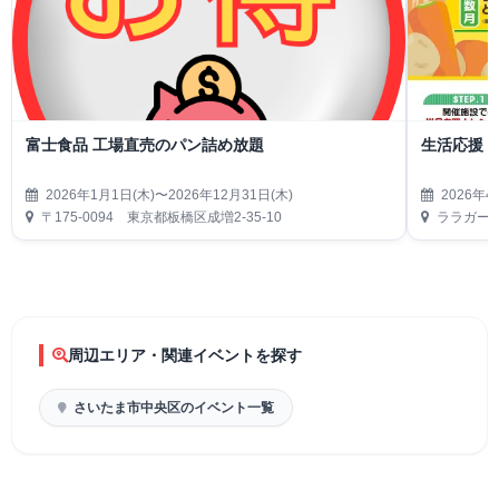
富士食品 工場直売のパン詰め放題
生活応援
2026年1月1日(木)〜2026年12月31日(木)
2026年4
〒175-0094 東京都板橋区成増2-35-10
ララガーデ
周辺エリア・関連イベントを探す
さいたま市中央区のイベント一覧