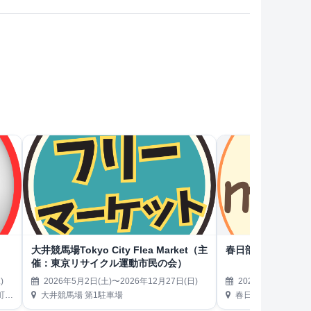
大井競馬場Tokyo City Flea Market（主
春日部市役所マル
催：東京リサイクル運動市民の会）
)
2026年5月2日(土)〜2026年12月27日(日)
2026年5月7日(木)
内）
大井競馬場 第1駐車場
春日部市役所 本庁