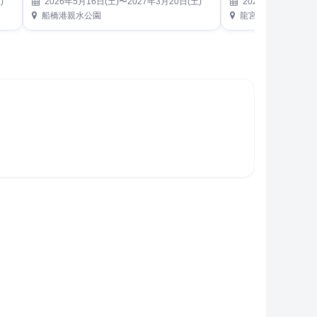
)
2026年5月16日(土)〜2027年3月20日(土)
2026年5月22日(金)
船橋港親水公園
龍宮城スパ・ホテル