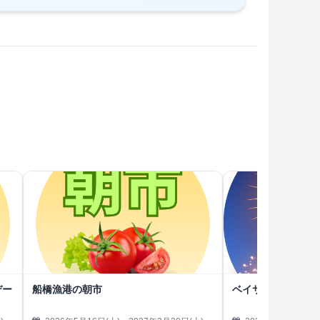
デー
船橋漁港の朝市
ベイサイドリゾート