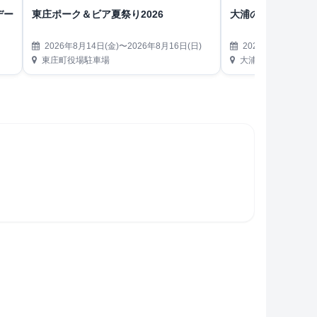
デー
東庄ポーク＆ビア夏祭り2026
大浦の花火大会
2026年8月14日(金)〜2026年8月16日(日)
2026年8月15日(土)
東庄町役場駐車場
大浦 堀之内地区（