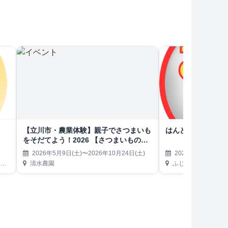
【立川市・農業体験】親子でさつまいも
はんどめいどフェ
をそだてよう！2026 【さつまいもの植
え付け〜収穫】
2026年5月9日(土)〜2026年10月24日(土)
2026年5月9日(土)
）
清水農園
ふじみ野ステラウェ