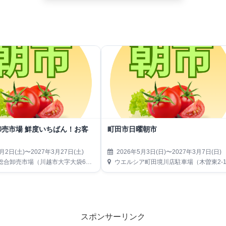
卸売市場 鮮度いちばん！お客
町田市日曜朝市
月2日(土)〜2027年3月27日(土)
2026年5月3日(日)〜2027年3月7日(日)
合卸売市場（川越市大字大袋650）
ウエルシア町田境川店駐車場（木曽東2-10-1
スポンサーリンク