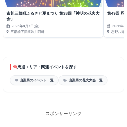
市川三郷町ふるさと夏まつり 第38回「神明の花火大
第49回 
会」
2026年8月7日(金)
2026年8
三郡橋下流笛吹川河畔
忍野八海
周辺エリア・関連イベントを探す
山梨県のイベント一覧
山梨県の花火大会一覧
スポンサーリンク