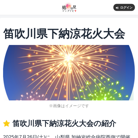
ログイン
笛吹川県下納涼花火大会
※画像はイメージです
笛吹川県下納涼花火大会の紹介
2025年7月26日(土)に、山梨県 加納岩総合病院西側で開催