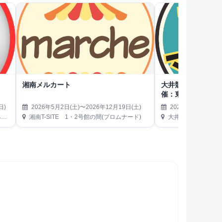
湘南メルカート
大井競馬場Tokyo Cit
催：東京リサイク
日)
2026年5月2日(土)〜2026年12月19日(土)
2026年5月2日(土)
）
湘南T-SITE 1・2号館の間(プロムナード)
大井競馬場 第1駐車