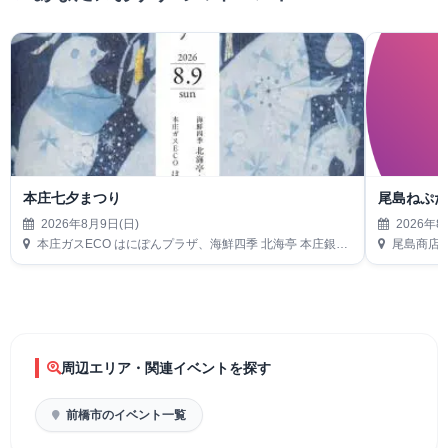
本庄七夕まつり
尾島ねぷ
2026年8月9日(日)
2026年8
本庄ガスECO はにぽんプラザ、海鮮四季 北海亭 本庄銀座店駐車場
尾島商店街
周辺エリア・関連イベントを探す
前橋市のイベント一覧