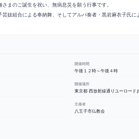
迦さまのご誕生を祝い、無病息災を願う行事です。
子芸妓組合による奉納舞、そしてアルパ奏者・黒岩麻衣子氏に
開催時間
午後１２時～午後４時
開催場所
東京都 西放射線通りユーロード
主催者
八王子市仏教会