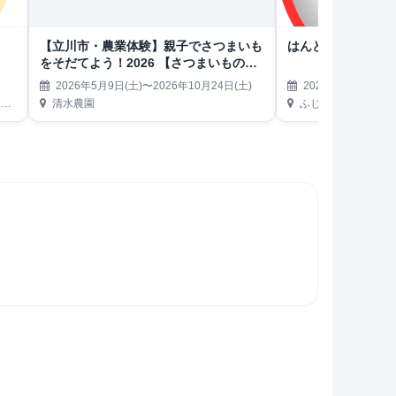
【立川市・農業体験】親子でさつまいも
はんどめいどフェ
をそだてよう！2026 【さつまいもの植
え付け〜収穫】
2026年5月9日(土)〜2026年10月24日(土)
2026年5月9日(土)
）
清水農園
ふじみ野ステラウェ