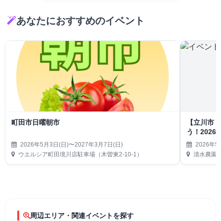
あなたにおすすめのイベント
町田市日曜朝市
【立川市
う！202
2026年5月3日(日)〜2027年3月7日(日)
2026年5
ウエルシア町田境川店駐車場（木曽東2-10-1）
清水農園
周辺エリア・関連イベントを探す