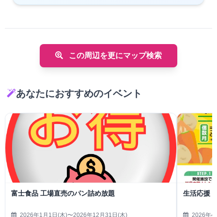
この周辺を更にマップ検索
あなたにおすすめのイベント
富士食品 工場直売のパン詰め放題
生活応援
2026年1月1日(木)〜2026年12月31日(木)
2026年4