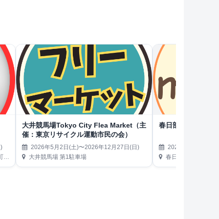
大井競馬場Tokyo City Flea Market（主
春日部市役所マル
催：東京リサイクル運動市民の会）
)
2026年5月2日(土)〜2026年12月27日(日)
2026年5月7日(木)
内）
大井競馬場 第1駐車場
春日部市役所 本庁