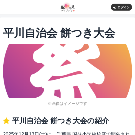
ログイン
平川⾃治会 餅つき⼤会
※画像はイメージです
平川⾃治会 餅つき⼤会の紹介
2025年12月13日(土)に、千葉県 国分⼩学校校庭で開催され