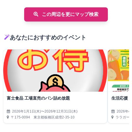
この周辺を更にマップ検索
あなたにおすすめのイベント
富士食品 工場直売のパン詰め放題
生活応援
2026年1月1日(木)〜2026年12月31日(木)
2026年4
〒175-0094 東京都板橋区成増2-35-10
ララガーデ