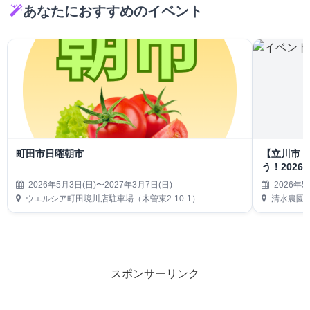
あなたにおすすめのイベント
町田市日曜朝市
【立川市
う！202
2026年5月3日(日)〜2027年3月7日(日)
2026年5
ウエルシア町田境川店駐車場（木曽東2-10-1）
清水農園
スポンサーリンク