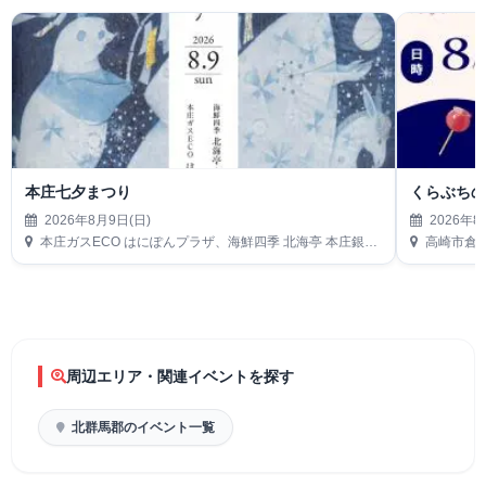
本庄七夕まつり
くらぶち
2026年8月9日(日)
2026年8
本庄ガスECO はにぽんプラザ、海鮮四季 北海亭 本庄銀座店駐車場
高崎市倉
周辺エリア・関連イベントを探す
北群馬郡のイベント一覧