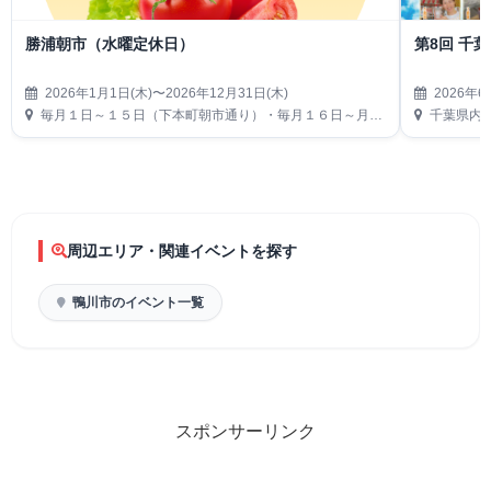
勝浦朝市（水曜定休日）
第8回 千葉
2026年1月1日(木)〜2026年12月31日(木)
2026年6
毎月１日～１５日（下本町朝市通り）・毎月１６日～月末（仲本町朝市通り）
千葉県内63店
周辺エリア・関連イベントを探す
鴨川市のイベント一覧
スポンサーリンク