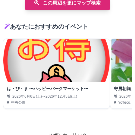
この周辺を更にマップ検索
あなたにおすすめのイベント
は・ぴ・ま 〜ハッピーパークマーケット〜
寄居朝顔
2026年6月6日(土)〜2026年12月5日(土)
2026年7
中央公園
Yottec