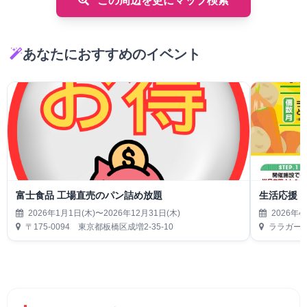
この周辺を更にマップ検索
あなたにおすすめのイベント
富士食品 工場直売のパン詰め放題
生活応援
2026年1月1日(木)〜2026年12月31日(木)
2026年4
〒175-0094 東京都板橋区成増2-35-10
ララガーデ