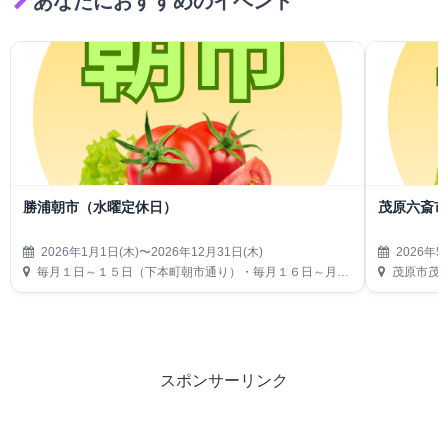
あなたにおすすめのイベント
勝浦朝市（水曜定休日）
茂原六斎
2026年1月1日(木)〜2026年12月31日(木)
2026年5
毎月１日～１５日（下本町朝市通り）・毎月１６日～月末（仲本町朝市通り）
茂原市茂
スポンサーリンク