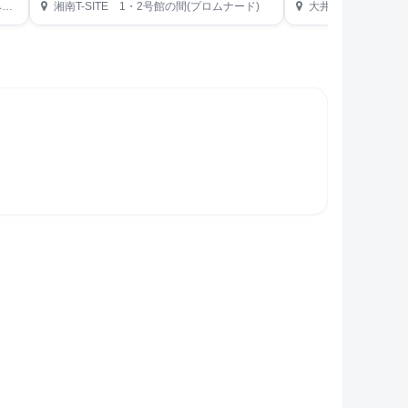
）
湘南T-SITE 1・2号館の間(プロムナード)
大井競馬場 第1駐車