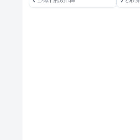
三郡橋下流笛吹川河畔
忍野八海