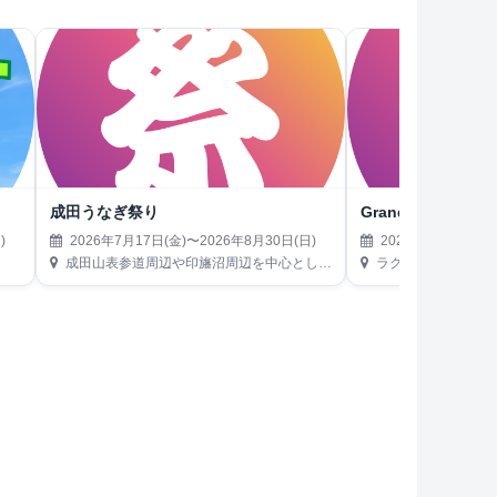
成田うなぎ祭り
Grandvaux Bon D
)
2026年7月17日(金)〜2026年8月30日(日)
2026年7月19日(日
成田山表参道周辺や印旛沼周辺を中心とした、成田市内外の参加店店舗
ラク・レマンプール プールサイド（