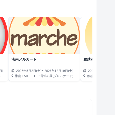
湘南メルカート
腰越漁業協同組合
日)
2026年5月2日(土)〜2026年12月19日(土)
2026年5月7日(木)
）
湘南T-SITE 1・2号館の間(プロムナード)
腰越漁港内