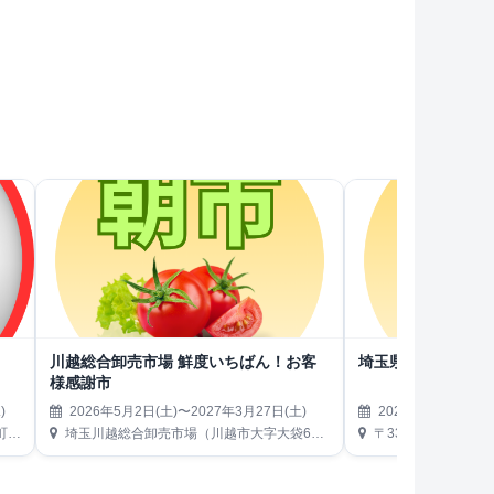
川越総合卸売市場 鮮度いちばん！お客
埼玉県魚市場 お客
様感謝市
)
2026年5月2日(土)〜2027年3月27日(土)
2026年5月2日(土)
内）
埼玉川越総合卸売市場（川越市大字大袋650）
〒331-9675 埼玉県さいた