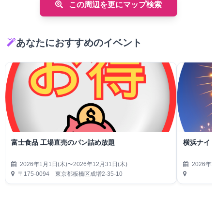
この周辺を更にマップ検索
あなたにおすすめのイベント
富士食品 工場直売のパン詰め放題
横浜ナイト
2026年1月1日(木)〜2026年12月31日(木)
2026年1
〒175-0094 東京都板橋区成増2-35-10