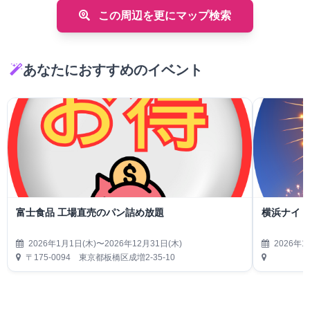
この周辺を更にマップ検索
あなたにおすすめのイベント
富士食品 工場直売のパン詰め放題
横浜ナイト
2026年1月1日(木)〜2026年12月31日(木)
2026年1
〒175-0094 東京都板橋区成増2-35-10