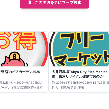
この周辺を更にマップ検索
苑 森のビアガーデン2026
大井競馬場Tokyo City Flea Marke
催：東京リサイクル運動市民の会）
月22日(水)〜2026年9月30日(水)
2026年5月2日(土)〜2026年12月27日(日
東京都新宿区霞ヶ丘町14-13 神宮外苑にこにこパーク内）
大井競馬場 第1駐車場