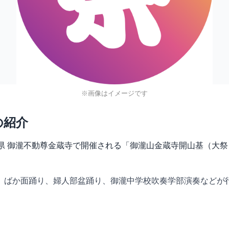
※画像はイメージです
の紹介
)に、千葉県 御瀧不動尊金蔵寺で開催される「御瀧山金蔵寺開山基（
、ばか面踊り、婦人部盆踊り、御瀧中学校吹奏学部演奏などが行