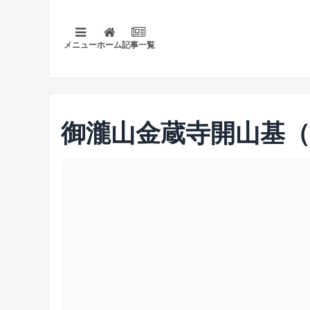
メニュー
ホーム
記事一覧
御瀧山金蔵寺開山基（