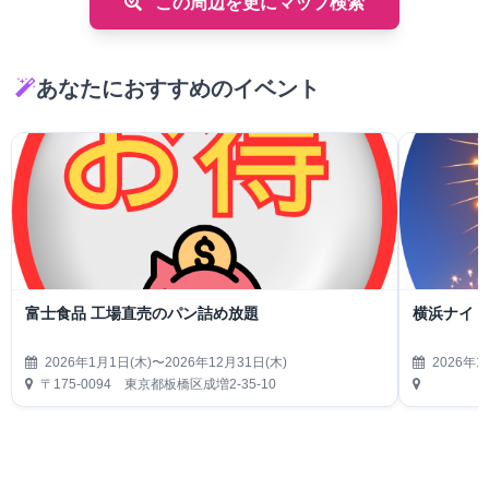
この周辺を更にマップ検索
あなたにおすすめのイベント
富士食品 工場直売のパン詰め放題
横浜ナイト
2026年1月1日(木)〜2026年12月31日(木)
2026年1
〒175-0094 東京都板橋区成増2-35-10