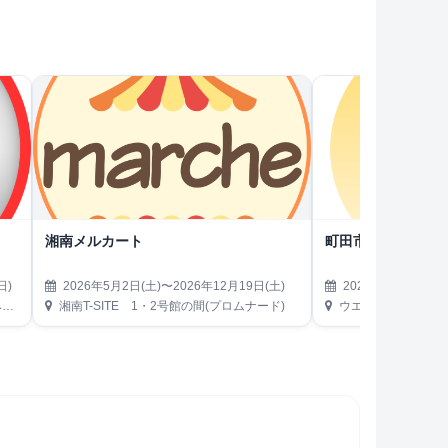
湘南メルカート
町田市日曜朝市
日)
2026年5月2日(土)〜2026年12月19日(土)
2026年5月3日(日)
）
湘南T-SITE 1・2号館の間(プロムナード)
ウエルシア町田境川店駐