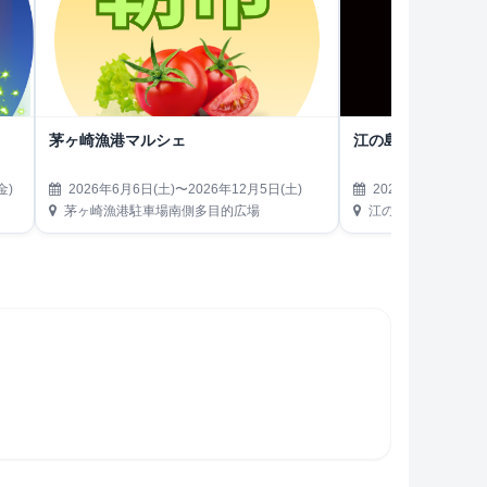
茅ヶ崎漁港マルシェ
江の島灯籠 2026
金)
2026年6月6日(土)〜2026年12月5日(土)
2026年8月1日(土)
茅ヶ崎漁港駐車場南側多目的広場
江の島 島内各所