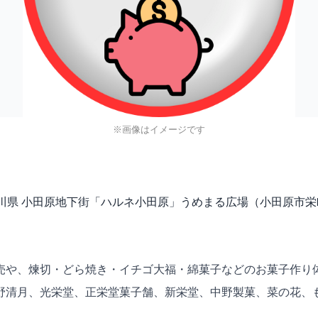
※画像はイメージです
)に、神奈川県 小田原地下街「ハルネ小田原」うめまる広場（小田原市
売や、煉切・どら焼き・イチゴ大福・綿菓子などのお菓子作り
野清月、光栄堂、正栄堂菓子舗、新栄堂、中野製菓、菜の花、