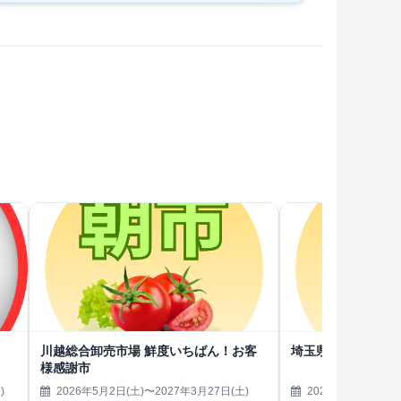
川越総合卸売市場 鮮度いちばん！お客
埼玉県魚市場 お客
様感謝市
)
2026年5月2日(土)〜2027年3月27日(土)
2026年5月2日(土)