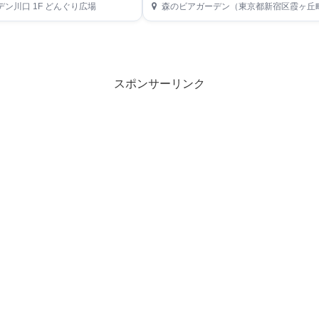
ン川口 1F どんぐり広場
森のビアガーデン（東京都新宿区霞ヶ丘町14-13 神宮外苑にこにこパーク
スポンサーリンク