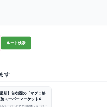
ルート検索
ます
4月最新】首都圏の「マグロ解
施スーパーマーケット4
希少部位をお得にゲット！
れるスーパーのマグロ解体ショーはど