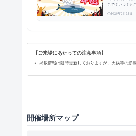
（4月1日更
こで？いつ？✨ こ
2026年2月22日
【ご来場にあたっての注意事項】
掲載情報は隨時更新しておりますが、天候等の影
開催場所マップ