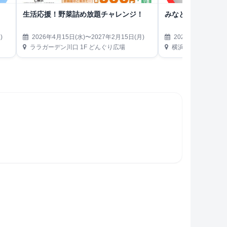
生活応援！野菜詰め放題チャレンジ！
みなとみらい熱気
)
2026年4月15日(水)〜2027年2月15日(月)
2026年4月19日(日)
ララガーデン川口 1F どんぐり広場
横浜ハンマーヘッド第3駐