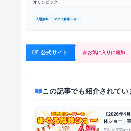
オリンピック
入場無料
マグロ解体ショー
公式サイト
お気に入りに追加
この記事でも紹介されてい
【2026年
体ショー」実
選！トロや
目次 今月実施さ