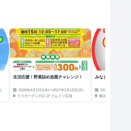
生活応援！野菜詰め放題チャレンジ！
みなとみらい熱気
)
2026年4月15日(水)〜2027年2月15日(月)
2026年4月19日(日)
ララガーデン川口 1F どんぐり広場
横浜ハンマーヘッド第3駐