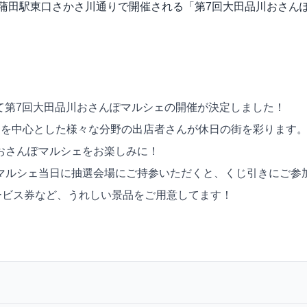
に、東京都 蒲田駅東口さかさ川通りで開催される「第7回大田品川お
にて第7回大田品川おさんぽマルシェの開催が決定しました！
アを中心とした様々な分野の出店者さんが休日の街を彩ります
おさんぽマルシェをお楽しみに！
マルシェ当日に抽選会場にご持参いただくと、くじ引きにご参
サービス券など、うれしい景品をご用意してます！