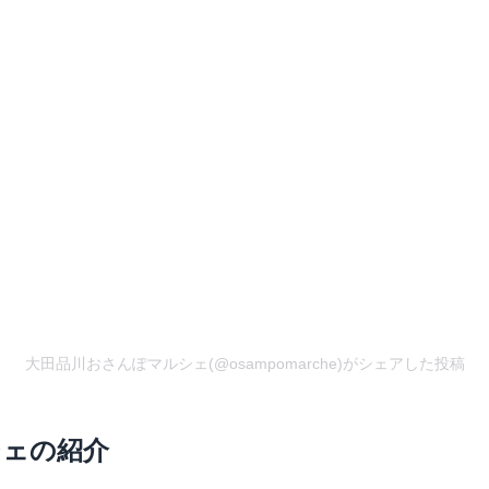
大田品川おさんぽマルシェ(@osampomarche)がシェアした投稿
シェの紹介