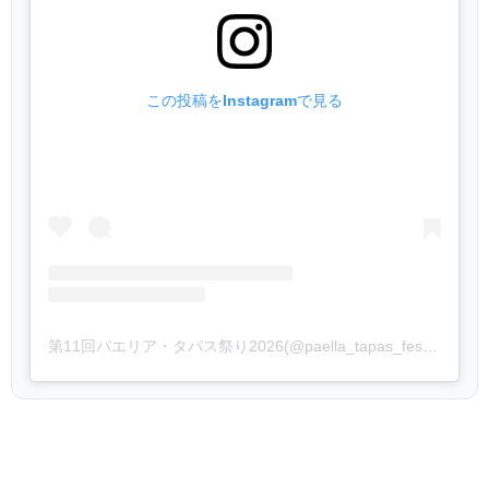
この投稿をInstagramで見る
第11回パエリア・タパス祭り2026(@paella_tapas_festival)がシェアした投稿