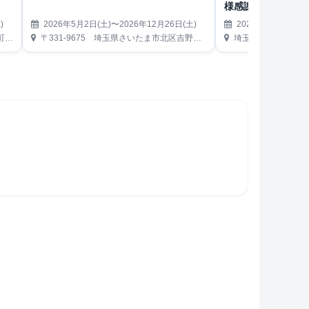
様感謝市
)
2026年5月2日(土)〜2026年12月26日(土)
2026年5月2日(土)
内）
〒331-9675 埼玉県さいたま市北区吉野町2丁目226番地1
埼玉川越総合卸売市場