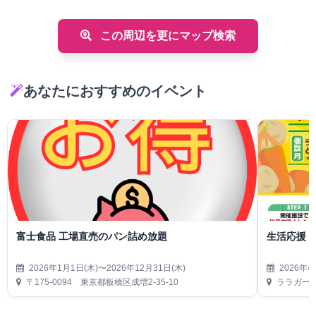
この周辺を更にマップ検索
あなたにおすすめのイベント
富士食品 工場直売のパン詰め放題
生活応援
2026年1月1日(木)〜2026年12月31日(木)
2026年4
〒175-0094 東京都板橋区成増2-35-10
ララガーデ