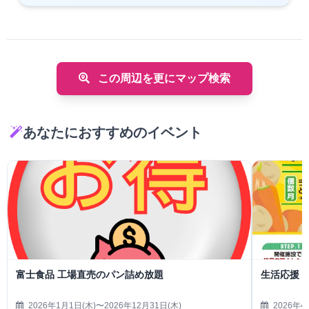
この周辺を更にマップ検索
あなたにおすすめのイベント
富士食品 工場直売のパン詰め放題
生活応援
2026年1月1日(木)〜2026年12月31日(木)
2026年4