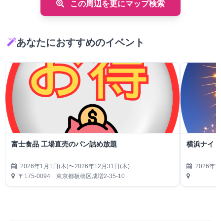
この周辺を更にマップ検索
あなたにおすすめのイベント
富士食品 工場直売のパン詰め放題
横浜ナイト
2026年1月1日(木)〜2026年12月31日(木)
2026年1
〒175-0094 東京都板橋区成増2-35-10