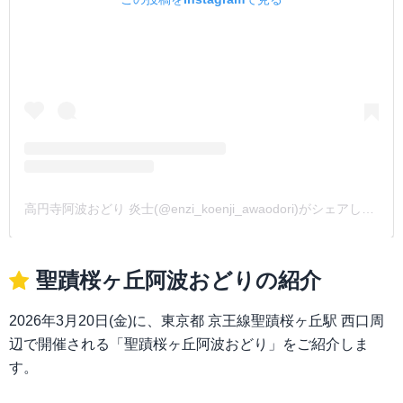
高円寺阿波おどり 炎士(@enzi_koenji_awaodori)がシェアした投稿
聖蹟桜ヶ丘阿波おどりの紹介
2026年3月20日(金)に、東京都 京王線聖蹟桜ヶ丘駅 西口周
辺で開催される「聖蹟桜ヶ丘阿波おどり」をご紹介しま
す。