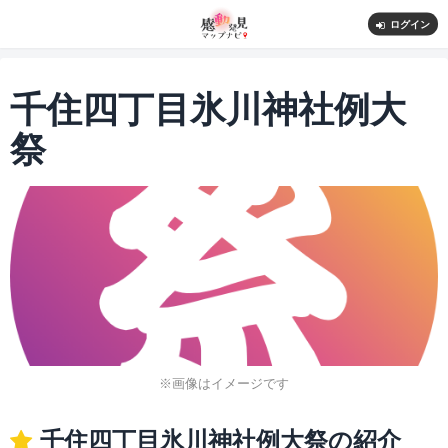
ログイン
千住四丁目氷川神社例大
祭
※画像はイメージです
千住四丁目氷川神社例大祭の紹介