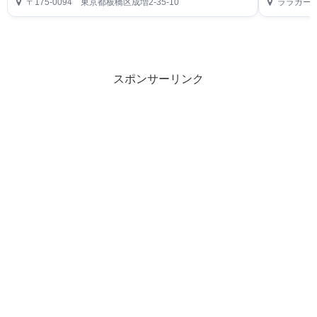
〒175-0094 東京都板橋区成増2-35-10
ララガーデ
スポンサーリンク