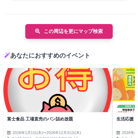
この周辺を更にマップ検索
あなたにおすすめのイベント
富士食品 工場直売のパン詰め放題
生活応援
2026年1月1日(木)〜2026年12月31日(木)
2026年4