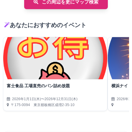
この周辺を更にマップ検索
あなたにおすすめのイベント
富士食品 工場直売のパン詰め放題
横浜ナイト
2026年1月1日(木)〜2026年12月31日(木)
2026年1
〒175-0094 東京都板橋区成増2-35-10