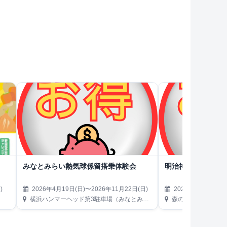
！
みなとみらい熱気球係留搭乗体験会
明治神宮外苑 森のビ
)
2026年4月19日(日)〜2026年11月22日(日)
2026年4月22日(水
横浜ハンマーヘッド第3駐車場（みなとみらい21地区）
森のビアガーデン（東京都新宿区霞ヶ丘