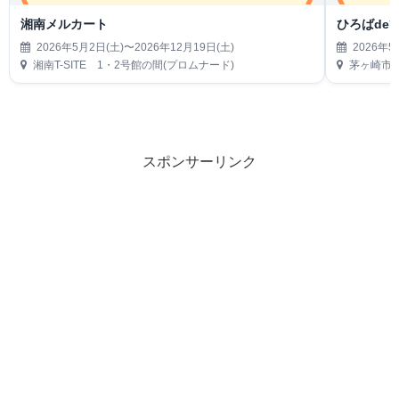
湘南メルカート
ひろばde
2026年5月2日(土)〜2026年12月19日(土)
2026年5
湘南T-SITE 1・2号館の間(プロムナード)
茅ヶ崎市
スポンサーリンク