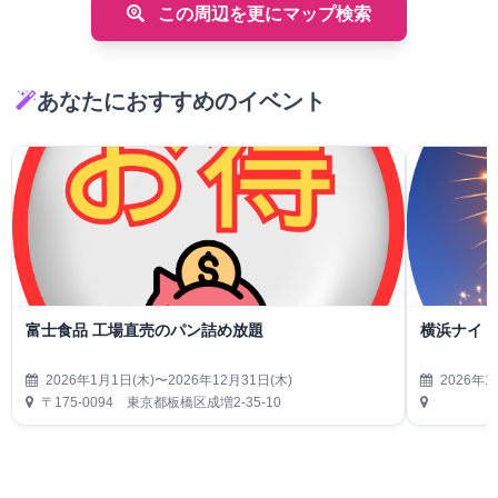
この周辺を更にマップ検索
あなたにおすすめのイベント
富士食品 工場直売のパン詰め放題
横浜ナイト
2026年1月1日(木)〜2026年12月31日(木)
2026年1
〒175-0094 東京都板橋区成増2-35-10